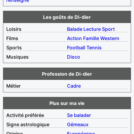
Les goûts de Di-dier
Loisirs
Balade
Lecture
Sport
Films
Action
Famille
Western
Sports
Football
Tennis
Musiques
Disco
Profession de Di-dier
Métier
Cadre
Plus sur ma vie
Activité préférée
Se balader
Signe astrologique
Gémeaux
Origine
Européenne