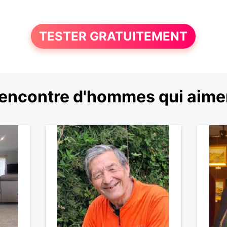
TESTER GRATUITEMENT
encontre d'hommes qui aiment