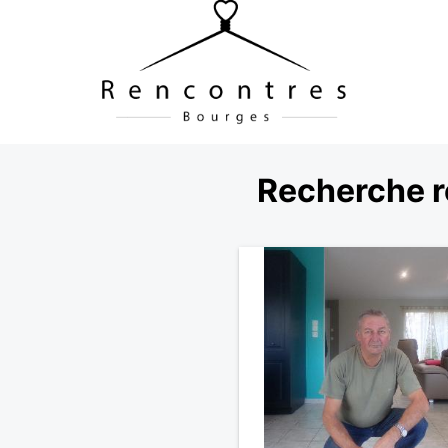
Recherche r