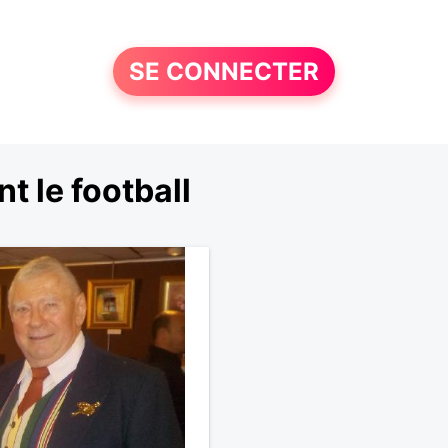
SE CONNECTER
 le football