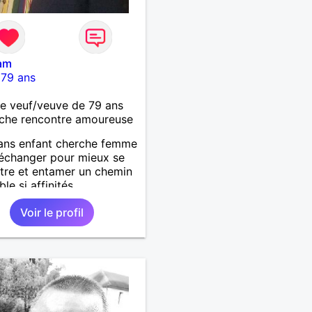
am
-
79 ans
 veuf/veuve de 79 ans
che rencontre amoureuse
ans enfant cherche femme
'échanger pour mieux se
tre et entamer un chemin
le si affinités.
Voir le profil