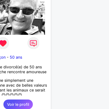
çon
-
50 ans
 divorcé(e) de 50 ans
che rencontre amoureuse
he simplement une
ne avec de belles valeurs
ant les animaux ce serait
t 😊😊😊😊😊
Voir le profil