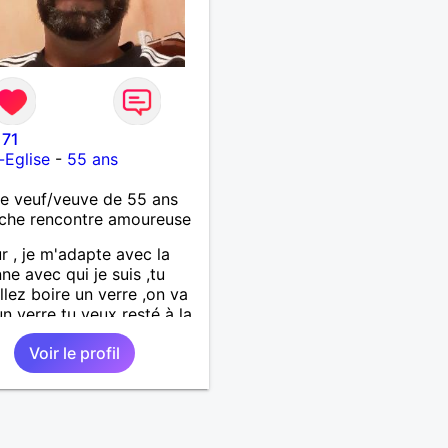
de sécurité privée et
 SIAP1. ET télésurveillance
éo protection dans les
 supermarché. en CDI Mes
ns. Sont la robotique ,vtt
ue ,astronomie . Service
ire belfort 35 régiment d
71
erie et engager sur 5
-Eglise
-
55 ans
 (1998 a 2003.) Divers je
n moyenne 6 km de
 veuf/veuve de 55 ans
 par jour a pieds. A la fin
che rencontre amoureuse
 travail a mon domicile. J
 rêve cet de construire une
r , je m'adapte avec la
deux en harmonie. Si je
ne avec qui je suis ,tu
is lui décrocher la lune je
llez boire un verre ,on va
ais. A chaque fois que je
un verre tu veux resté à la
n beau ciel étoilé je rêve
 ,on reste
e avec quelqu'un.
Voir le profil
'important c'est d'etre
le .j'aime me balader ,
du sport , regarder des film
 au théatre etc et j'aime
ssus tous rire