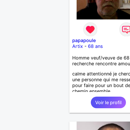
papapoule
Artix
-
68 ans
Homme veuf/veuve de 68
recherche rencontre amo
calme attentionné je cher
une personne qui me ress
pour faire pour un bout d
chemin ensemble
Voir le profil