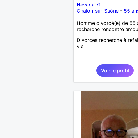
Nevada 71
Chalon-sur-Saône
-
55 an
Homme divorcé(e) de 55 
recherche rencontre amo
Divorces recherche à refa
vie
Voir le profil