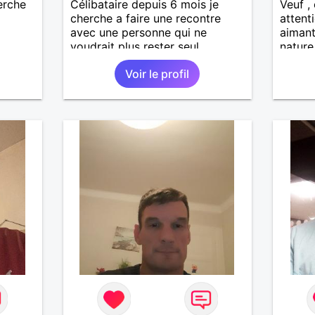
herche
Célibataire depuis 6 mois je
Veuf , 
cherche a faire une recontre
attenti
avec une personne qui ne
aimant
voudrait plus rester seul ,
nature
comme moi .
dans u
Voir le profil
Reche
enviro
pour fi
serein
harmon