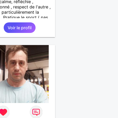
calme, réfléchie ,
onné , respect de l'autre ,
 particulièrement la
 . Pratique le sport ( pas
ne salle) et la randonnée.
Voir le profil
rche personne (50 km
n autour de saint étienne)
nir le reste de ma vie ,
ement , en parfaite
ie et confiance.