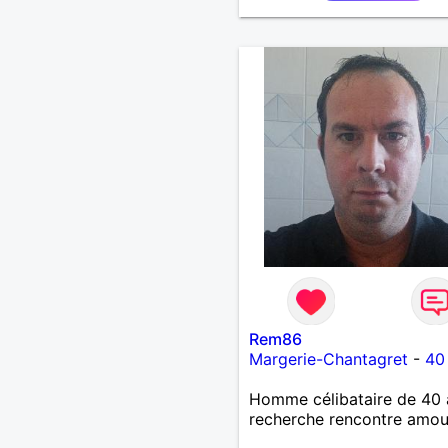
Rem86
Margerie-Chantagret
-
40
Homme célibataire de 40 
recherche rencontre amo