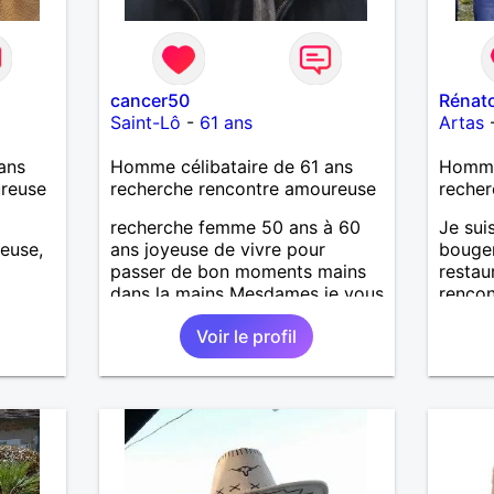
cancer50
Rénat
Saint-Lô
-
61 ans
Artas
ans
Homme célibataire de 61 ans
Homme
ureuse
recherche rencontre amoureuse
recher
recherche femme 50 ans à 60
Je suis
euse,
ans joyeuse de vivre pour
bouger
passer de bon moments mains
restau
dans la mains Mesdames je vous
renco
attend de vous lire .
pour, 
Voir le profil
rendre