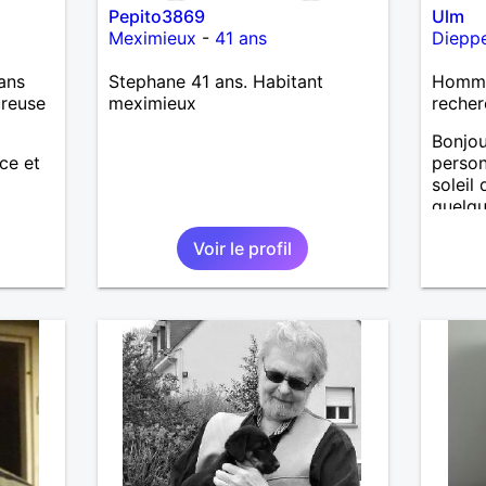
Pepito3869
Ulm
Meximieux
-
41 ans
Diepp
ans
Stephane 41 ans. Habitant
Homme
ureuse
meximieux
recher
Bonjou
ce et
person
soleil
quelqu
aime l
Voir le profil
prise 
partag
une pe
.