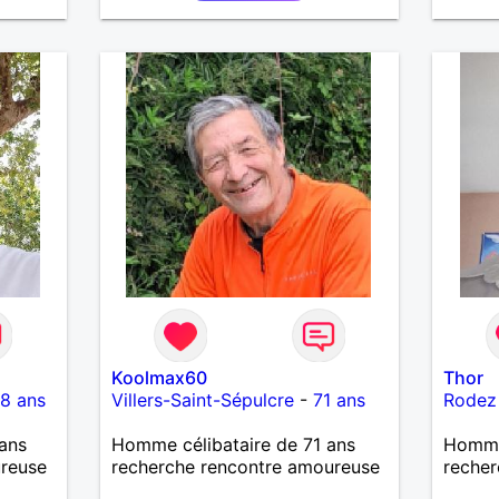
moments authentiques et les
souhai
personnes au grand cœur 🌊🌿
J'aime
Très câlin et affectueux, j’adore
de ran
les petits moments de tendresse
se rel
et les calinous réguliers 😊❤️ La
finale
solitude finit parfois par peser,
temps.
alors si tu es en Nouvelle-
dire e
Calédonie et que tu crois encore
revan
à un amour vrai, prenons le
contac
temps de discuter… et laissons
d'info
l’avenir nous guider 🌹
Koolmax60
Thor
8 ans
Villers-Saint-Sépulcre
-
71 ans
Rodez
ans
Homme célibataire de 71 ans
Homme
ureuse
recherche rencontre amoureuse
recher