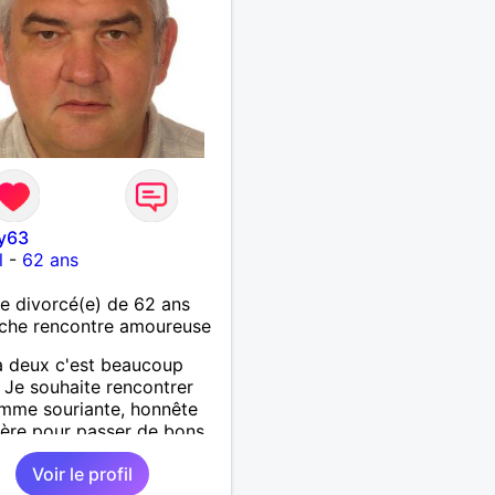
y63
l
-
62 ans
 divorcé(e) de 62 ans
che rencontre amoureuse
à deux c'est beaucoup
 Je souhaite rencontrer
mme souriante, honnête
cère pour passer de bons
s, qui aime plaisanter, se
Voir le profil
r et partager, je le