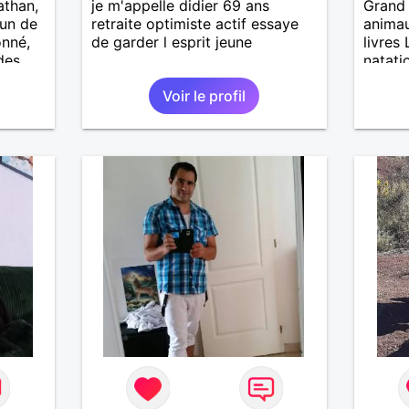
athan,
je m'appelle didier 69 ans
Grand 
'un de
retraite optimiste actif essaye
animau
onné,
de garder l esprit jeune
livres
des
natati
vec
Voir le profil
précie
tes,
ents
ager
rieuse
i tu
ns
les
u'elles
ir
e