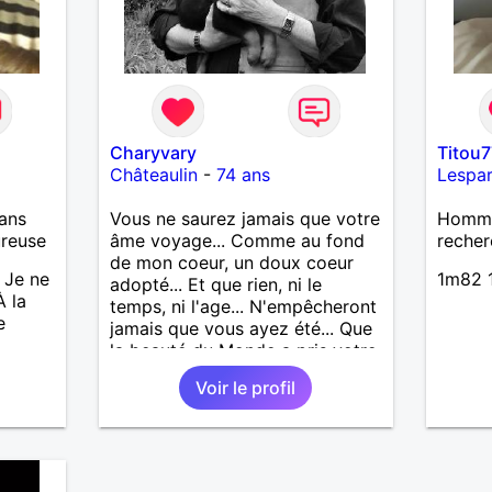
Charyvary
Titou7
Châteaulin
-
74 ans
Lespa
ans
Vous ne saurez jamais que votre
Homme 
ureuse
âme voyage... Comme au fond
recher
de mon coeur, un doux coeur
 Je ne
1m82 1
adopté... Et que rien, ni le
À la
temps, ni l'age... N'empêcheront
e
jamais que vous ayez été... Que
la beauté du Monde a pris votre
visage... Vous ne saurez jamais
Voir le profil
que j’emporte votre âme...
Comme une lampe d’or qui
m’éclaire en marchant...