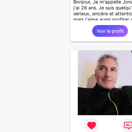
Bonjour, Je m'appelle Jon
j'ai 28 ans. Je suis quelqu
sérieux, sincère et attenti
mais j'aime aussi profiter 
bons moments de la vie a
Voir le profil
humour et simplicité. J'ap
les voyages, les découver
les jeux vidéo et les mom
de détente. Je suis à la
recherche d'une personne
authentique avec qui part
de belles expériences,
construire une relation sé
basée sur la confiance, le
respect et la complicité. S
apprécies les conversatio
sincères, les fous rires et 
personnes qui savent ce q
veulent, n'hésite pas à ven
discuter. Au plaisir de fair
connaissance !