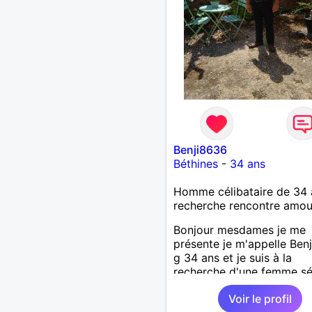
Benji8636
Béthines
-
34 ans
Homme célibataire de 34 
recherche rencontre amo
Bonjour mesdames je me
présente je m'appelle Ben
g 34 ans et je suis à la
recherche d'une femme sé
attentionné, respectueuse
Voir le profil