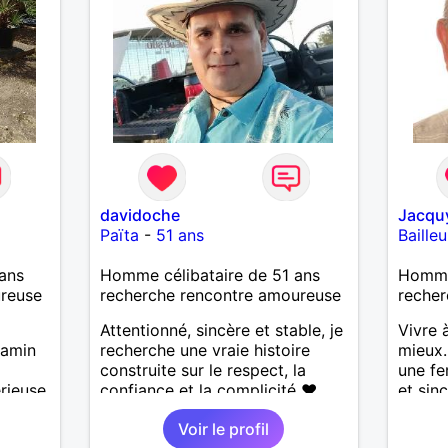
davidoche
Jacqu
Païta
-
51 ans
Bailleu
ans
Homme célibataire de 51 ans
Homme
ureuse
recherche rencontre amoureuse
recher
Attentionné, sincère et stable, je
Vivre 
jamin
recherche une vraie histoire
mieux.
construite sur le respect, la
une fe
rieuse
confiance et la complicité ❤️
et sin
J’aime les choses simples de la
moment
Voir le profil
vie : la nature, la mer, les
balade