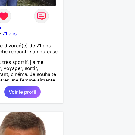
o
-
71 ans
 divorcé(e) de 71 ans
che rencontre amoureuse
 très sportif, j'aime
, voyager, sortir,
rant, cinéma. Je souhaite
ntrer une femme aimante
partager, aimer et la
Voir le profil
 heureuse.