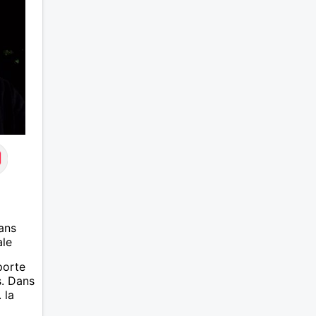
ans
ale
porte
s. Dans
 la