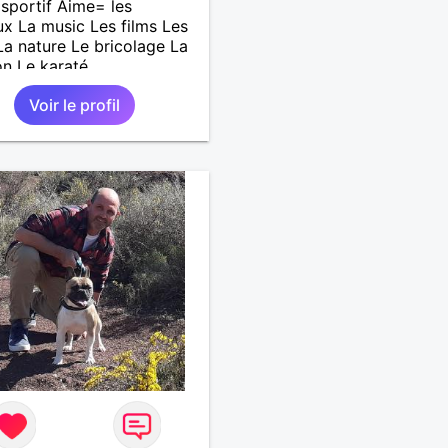
sportif Aime= les
x La music Les films Les
 La nature Le bricolage La
on Le karaté
Voir le profil