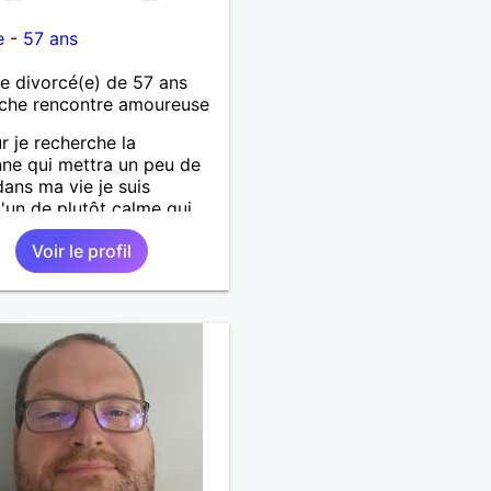
e
-
57 ans
 divorcé(e) de 57 ans
che rencontre amoureuse
r je recherche la
ne qui mettra un peu de
 dans ma vie je suis
'un de plutôt calme qui
es choses simples sans
Voir le profil
de tête, simplement
er de belles choses avec
rsonne qui me ressemble