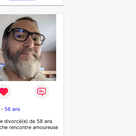
te, notre complicité.
 beaucoup les chantiers
donnée pour se défouler,
axer, se détendre et
ment prendre du bon
 C'est difficile de tout
n quelques lignes. En
che, vous pouvez me
ter pour avoir plus
rmations. A bientôt
-
58 ans
 divorcé(e) de 58 ans
che rencontre amoureuse