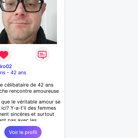
iro02
ons
-
42 ans
célibataire de 42 ans
che rencontre amoureuse
 que le véritable amour se
 ici? Y-a-t'il des femmes
ment sincères et surtout
ant pas avec les
ments des hommes? Etant
Voir le profil
mme protecteur et