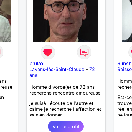
brulax
Sunsh
Lavans-lès-Saint-Claude
-
72
Soiss
ans
ans
Homme 
ureuse
Homme divorcé(e) de 72 ans
recher
recherche rencontre amoureuse
un
Est-ce
je suisà l'écoute de l'autre et
trouve
calme je recherche l'affection et
réelle
sais en donner
ne jou
senti
Voir le profil
un ho