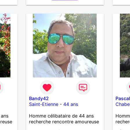
bienve
d'y cr
former
désir 
profit
passer
m'inté
Bandy42
Pasca
Saint-Etienne
-
44 ans
Chabeu
 ans
Homme célibataire de 44 ans
Homme
ureuse
recherche rencontre amoureuse
recher