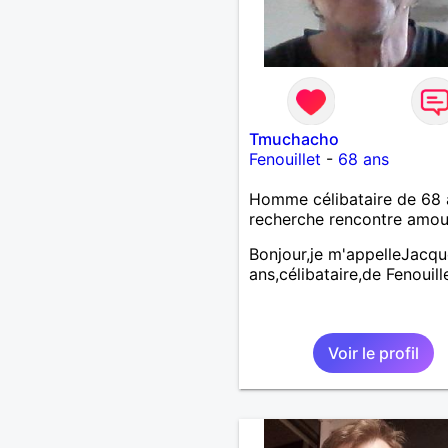
Tmuchacho
Fenouillet
-
68 ans
Homme célibataire de 68 
recherche rencontre amo
Bonjour,je m'appelleJacq
ans,célibataire,de Fenouill
Voir le profil