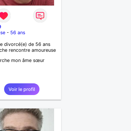
9
use
-
56 ans
 divorcé(e) de 56 ans
che rencontre amoureuse
erche mon âme sœur
Voir le profil