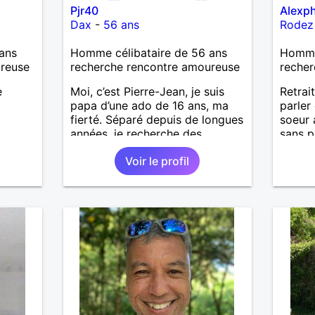
Pjr40
Alexph
Dax
-
56 ans
Rodez
ans
Homme célibataire de 56 ans
Homme
ureuse
recherche rencontre amoureuse
recher
e
Moi, c’est Pierre-Jean, je suis
Retrait
papa d’une ado de 16 ans, ma
parler
fierté. Séparé depuis de longues
soeur 
années, je recherche des
sans p
affinités amicales afin de
espère
Voir le profil
rompre une solitude parfois
difficile à gérer ainsi que casser
le vague à l’âme. L’amitié reste
extrêmement importante à mes
yeux mais peut se décliner en
des sentiments plus puissants.
« Le temps fera son œuvre »
disait Arthur Schopenhauer,
philosophe allemand que j’adore.
J’aime discuter sans pour autant
être trop locace. Je suis bourré