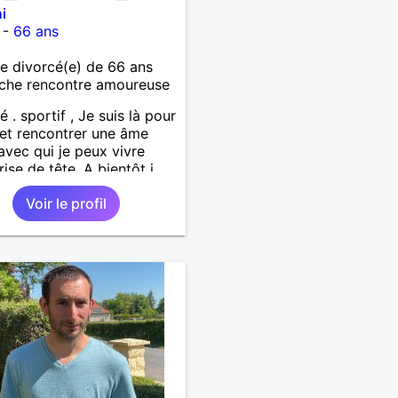
i
-
66 ans
 divorcé(e) de 66 ans
che rencontre amoureuse
é . sportif , Je suis là pour
 et rencontrer une âme
avec qui je peux vivre
rise de tête. A bientôt j
 . Amicalement
Voir le profil