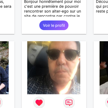
us,
Bonjour honnêtement pour moi
Découv
te sera
c'est une première de pouvoir
qui pr
rencontrer son alter-ego sur un
reste 
site de rencontre par contre je
suis dinamique entreprenant
Voir le profil
respectueux audacieuse
attentionné sincères et expressif
et j' aime surtout les câlins et à
les partager avec humour et
amour bisous à+ à bientôt