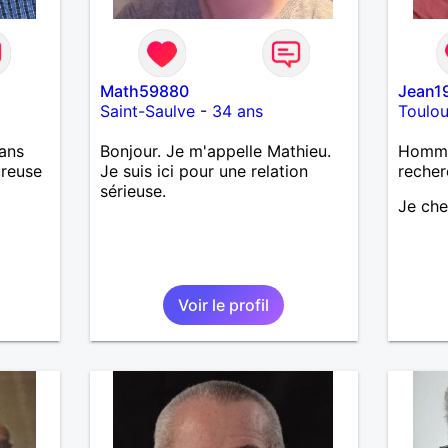
Math59880
Jean1
Saint-Saulve
-
34 ans
Toulo
ans
Bonjour. Je m'appelle Mathieu.
Homme
ureuse
Je suis ici pour une relation
recher
sérieuse.
Je ch
Voir le profil