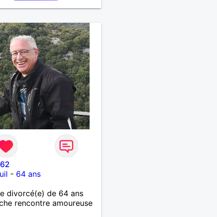
illant, je veux continuer
oire et pouvoir enfin
 la petite famille que je
temps. Faux profil,
euse et autres joyeuseté
 votre chemin, vous ne
ressez pas du tout!
l62
il
-
64 ans
 divorcé(e) de 64 ans
che rencontre amoureuse