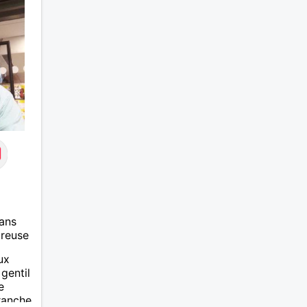
ans
ureuse
ux
gentil
e
ranche