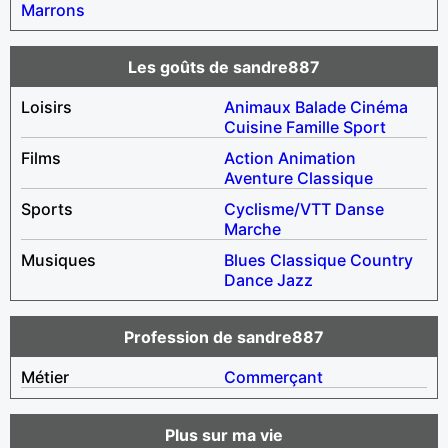
Marrons
Les goûts de sandre887
Loisirs
Animaux
Balade
Cinéma
Cuisine
Famille
Sport
Films
Action
Animation
Aventure
Classique
Sports
Cyclisme/VTT
Danse
Marche
Musiques
Blues
Classique
Country
Dance
Jazz
Profession de sandre887
Métier
Commerçant
Plus sur ma vie