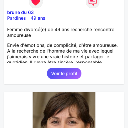
brune du 63
Pardines
-
49 ans
Femme divorcé(e) de 49 ans recherche rencontre
amoureuse
Envie d'émotions, de complicité, d'être amoureuse.
A la recherche de l'homme de ma vie avec lequel
j'aimerais vivre une vraie histoire et partager le
quotidien. Il devra être sincère, responsable,
ambitieux, entreprenant, fort de caractère et avec le
Voir le profil
sens de l'humour. Il saura me chouchouter et me
mettre en valeur, me donner son amour et attention.
Merci de m'avoir lu et à bientôt...