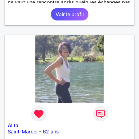
ne vaut une rencontre après quelques échanges par
messages pour savoir si il y a un feeling entre les
Voir le profil
deux et le désir de se revoir. Au plaisir de se
découvrir...
Alita
Saint-Marcel
-
62 ans