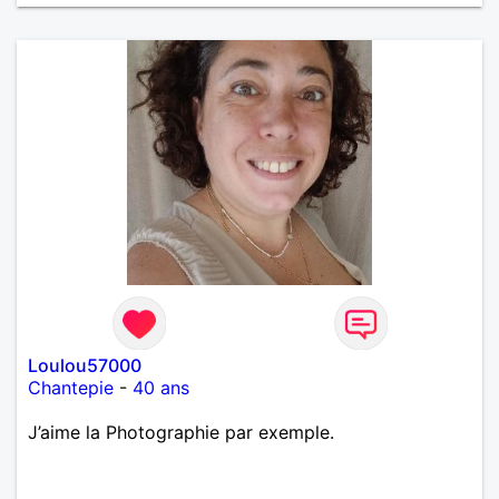
un vrai amoureux pour continuer à profiter de la vie
mais à deux. Je peux tout faire toute seule, mais j
en ai marre je veux partagé et rigoler
Loulou57000
Chantepie
-
40 ans
J’aime la Photographie par exemple.