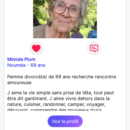
Mimide Plum
Nouméa
-
69 ans
Femme divorcé(e) de 69 ans recherche rencontre
amoureuse
J aime la vie simple sans prise de tête, tout peut
être dit gentiment. J aime vivre dehors dans la
nature, cuisiner, randonner, camper, voyager,
découvrir, comprendre des nouveaux trucs
techniques et sur la vie des êtres vivants. J aime
Voir le profil
danser, faire la fête. Je ne bois pratiquement pas d
alcool, je fume rarement, je ris souvent. Je cherche