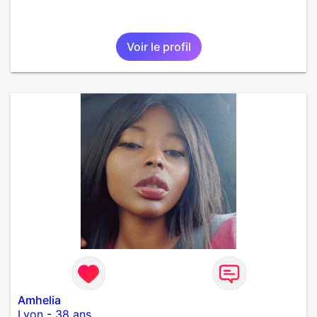
Voir le profil
Amhelia
Lyon
-
38 ans