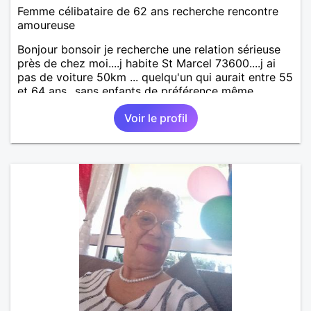
Femme célibataire de 62 ans recherche rencontre
amoureuse
Bonjour bonsoir je recherche une relation sérieuse
près de chez moi....j habite St Marcel 73600....j ai
pas de voiture 50km ... quelqu'un qui aurait entre 55
et 64 ans...sans enfants de préférence même
adultes et qui n aurait garder aucun contact avec
Voir le profil
une où plusieurs ex...si vous correspondez à ma
recherche ecrivez moi je vous répondrai...