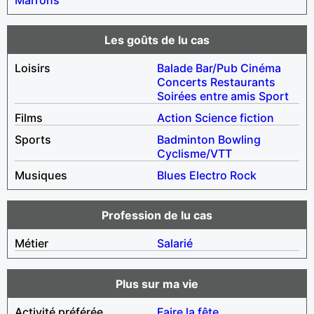
Les goûts de lu cas
Loisirs
Balade
Bar/Pub
Cinéma
Concerts
Restaurants
Soirées entre amis
Sport
Films
Action
Science fiction
Sports
Badminton
Bowling
Cyclisme/VTT
Musiques
Blues
Electro
Rock
Profession de lu cas
Métier
Salarié
Plus sur ma vie
Activité préférée
Faire la fête