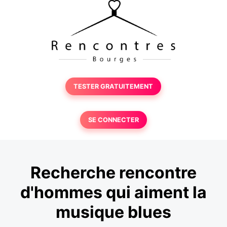
TESTER GRATUITEMENT
SE CONNECTER
Recherche rencontre
d'hommes qui aiment la
musique blues