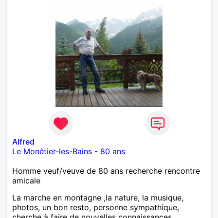
Alfred
Le Monêtier-les-Bains
-
80 ans
Homme veuf/veuve de 80 ans recherche rencontre
amicale
La marche en montagne ,la nature, la musique,
photos, un bon resto, personne sympathique,
cherche à faire de nouvelles connaissances .