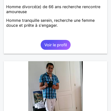
Homme divorcé(e) de 66 ans recherche rencontre
amoureuse
Homme tranquille serein, recherche une femme
douce et prête à s'engager.
Voir le profil