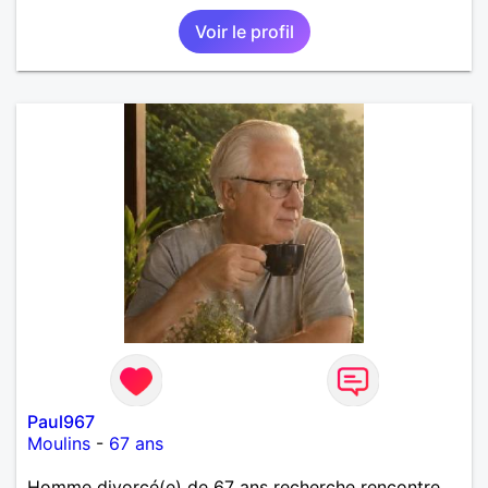
Voir le profil
Paul967
Moulins
-
67 ans
Homme divorcé(e) de 67 ans recherche rencontre