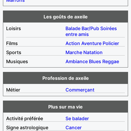
Les goûts de axeile
Loisirs
Balade
Bar/Pub
Soirées
entre amis
Films
Action
Aventure
Policier
Sports
Marche
Natation
Musiques
Ambiance
Blues
Reggae
Profession de axeile
Métier
Commerçant
Plus sur ma vie
Activité préférée
Se balader
Signe astrologique
Cancer