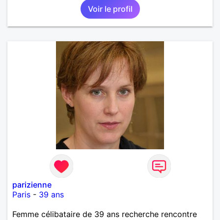
Voir le profil
parizienne
Paris
-
39 ans
Femme célibataire de 39 ans recherche rencontre