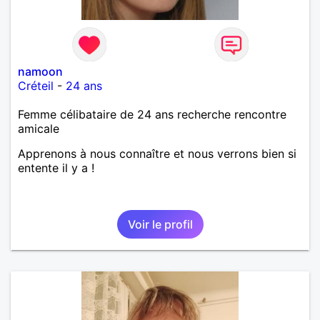
namoon
Créteil
-
24 ans
Femme célibataire de 24 ans recherche rencontre
amicale
Apprenons à nous connaître et nous verrons bien si
entente il y a !
Voir le profil