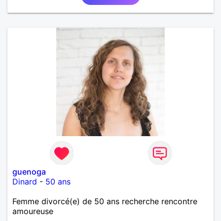
guenoga
Dinard
-
50 ans
Femme divorcé(e) de 50 ans recherche rencontre
amoureuse