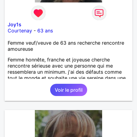
Joy1s
Courtenay
-
63 ans
Femme veuf/veuve de 63 ans recherche rencontre
amoureuse
Femme honnête, franche et joyeuse cherche
rencontre sérieuse avec une personne qui me
ressemblera un minimum. j'ai des défauts comme
tout le monde et souhaite une vie sereine dans une
relation sur du long terme.
Voir le profil