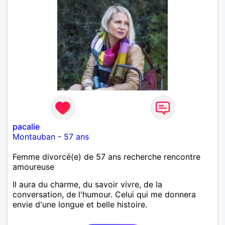
pacalie
Montauban
-
57 ans
Femme divorcé(e) de 57 ans recherche rencontre
amoureuse
Il aura du charme, du savoir vivre, de la
conversation, de l'humour. Celui qui me donnera
envie d'une longue et belle histoire.