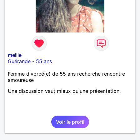
meille
Guérande
-
55 ans
Femme divorcé(e) de 55 ans recherche rencontre
amoureuse
Une discussion vaut mieux qu'une présentation.
Voir le profil