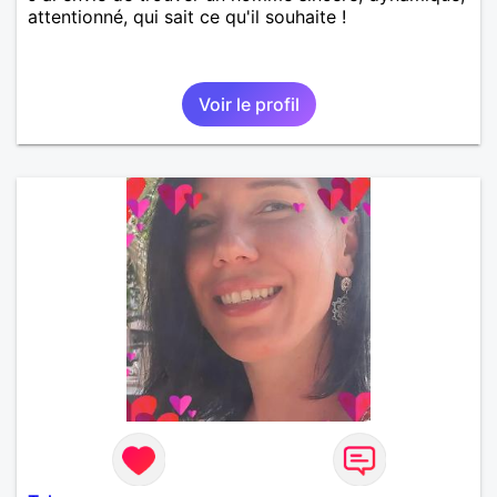
attentionné, qui sait ce qu'il souhaite !
Voir le profil