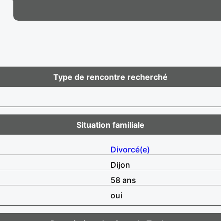
Type de rencontre recherché
Situation familiale
Divorcé(e)
Dijon
58 ans
oui