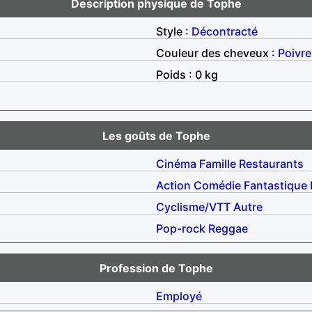
Description physique de Tophe
Style :
Décontracté
Couleur des cheveux :
Poivre
Poids : 0 kg
Les goûts de Tophe
Cinéma
Famille
Restaurants
Action
Comédie
Fantastique
Cyclisme/VTT
Autre
Pop-rock
Reggae
Profession de Tophe
Employé