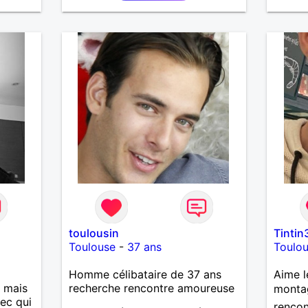
curieu
écoute
profon
qui re
vrai s
les sit
les fe
de l’e
une él
leur fo
capaci
et ce 
maturi
une re
compli
connex
toulousin
Tintin
Toulouse
-
37 ans
Toulo
Homme célibataire de 37 ans
Aime l
, mais
recherche rencontre amoureuse
montag
ec qui
rencon