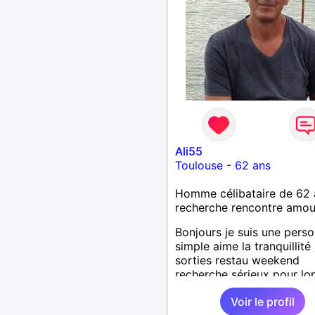
Ali55
Toulouse
-
62 ans
Homme célibataire de 62 
recherche rencontre amo
Bonjours je suis une pers
simple aime la tranquillité 
sorties restau weekend
recherche sérieux pour lo
terme
Voir le profil