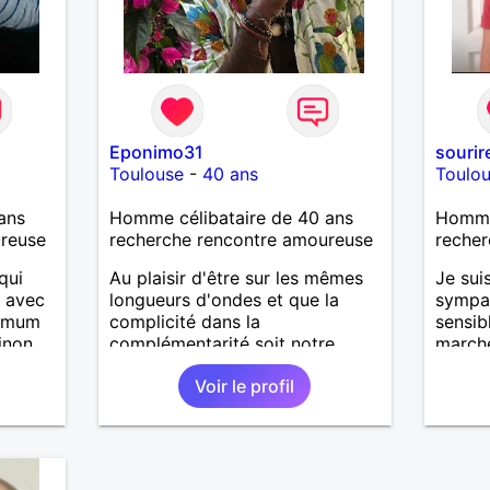
Eponimo31
sourir
Toulouse
-
40 ans
Toulo
ans
Homme célibataire de 40 ans
Homme 
ureuse
recherche rencontre amoureuse
recher
qui
Au plaisir d'être sur les mêmes
Je sui
, avec
longueurs d'ondes et que la
sympa,
ximum
complicité dans la
sensib
inon
complémentarité soit notre
marche
ans la
inimaginable complétude à
toutes
Voir le profil
durée indéterminée....
vie, j
ut ça,
relati
érieux.
durabl
,
et le r
la vie