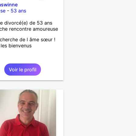
swinne
use
-
53 ans
 divorcé(e) de 53 ans
che rencontre amoureuse
echerche de l âme sœur !
les bienvenus
Voir le profil