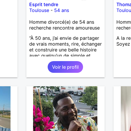
Esprit tendre
Thoma
Toulouse
-
54 ans
Toulo
Homme divorcé(e) de 54 ans
Homme
recherche rencontre amoureuse
recher
“À 50 ans, j’ai envie de partager
A la r
de vrais moments, rire, échanger
Soyez 
et construire une belle histoire
avec quelqu’un de simple et
sincère.”
Voir le profil