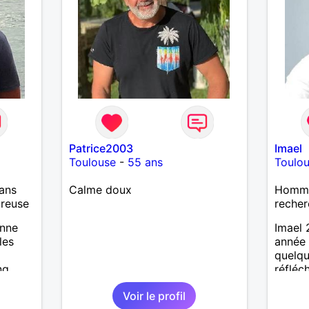
Patrice2003
Imael
Toulouse
-
55 ans
Toulo
ans
Calme doux
Homme 
ureuse
recher
onne
Imael 
les
année 
quelqu
ng
réfléc
et un v
Voir le profil
suis a