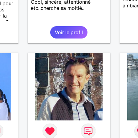
Cool, sincère, attentionné
l pour
ambia
etc..cherche sa moitié..
os
 la
. ​Si
et que
Voir le profil
aux
ien
duction
s