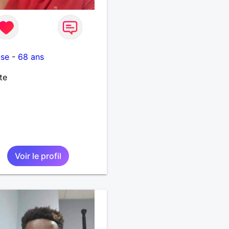
use
-
68 ans
te
Voir le profil