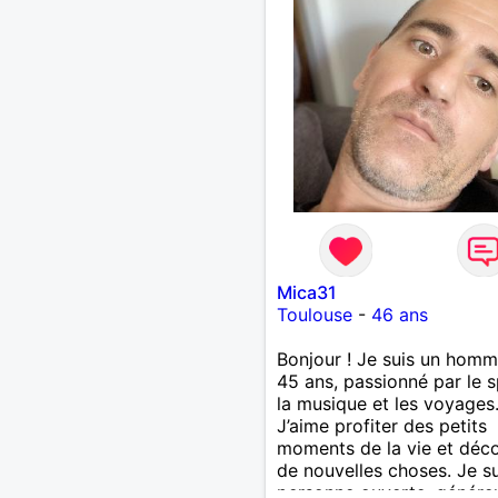
elle même est si sérieuse s
vous plaît, personnes che
même involontairement le
complications à tout, pas
mon profil. Vous voyez le 
à moitié plein en permane
goûtons le ensemble...🤗
Mica31
Toulouse
-
46 ans
Bonjour ! Je suis un hom
45 ans, passionné par le s
la musique et les voyages
J’aime profiter des petits
moments de la vie et déco
de nouvelles choses. Je s
personne ouverte, génére