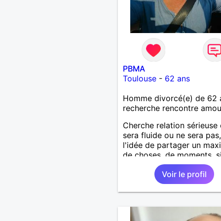
PBMA
Toulouse
-
62 ans
Homme divorcé(e) de 62 
recherche rencontre amo
Cherche relation sérieuse 
sera fluide ou ne sera pas
l'idée de partager un ma
de choses, de moments, s
pourquoi deux ?Tout ça d
Voir le profil
bonne humeur, le respect
mutuel, c'est du sérieux to
mais sans se prendre au s
Jeu périlleux pour certains
impossible pour d'autres , 