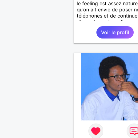
le feeling est assez nature
qu’on ait envie de poser n
téléphones et de continuer
discussion autour d’un verre
tu apprécies la franchise 
Voir le profil
tu préfères les souvenirs 
notifications, on devrait b
s’entendre... Place a la sé
et au plaisir! 😊 Bien à vou