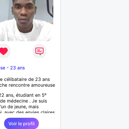
use
-
23 ans
célibataire de 23 ans
che rencontre amoureuse
22 ans, étudiant en 5ᵉ
de médecine . Je suis
’un de jeune, mais
hi, avec des envies claires
rai sens de la sincérité. Je
Voir le profil
ttentionné, respectueux,