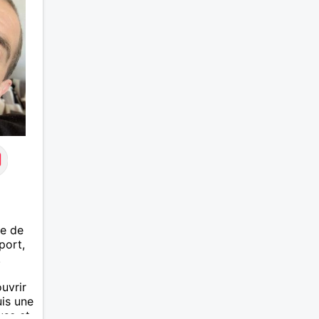
'il
rchant
s
sez
verre
nce,
me de
port,
.
uvrir
uis une
use et