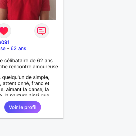
e091
use
-
62 ans
célibataire de 62 ans
che rencontre amoureuse
s quelqu'un de simple,
 attentionné, franc et
le, aimant la danse, la
, la nauture ainsi que
 les choses simples de la
Voir le profil
e suis à la recherche d'une
on amoureuse sérieuse et
e basée sur la confiance
espect.