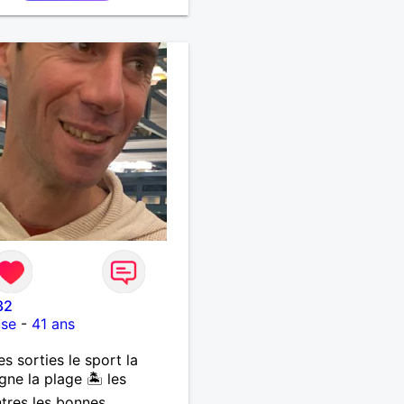
x et toujours prêt à
r. J’aime les discussions
des, les moments simples
stent en mémoire, et j’ai un
ens de l’humour qui détend
uations. Je suis attiré par
mmes mûres, celles qui ont
xpérience, de l’assurance et
égance naturelle. J’admire
rce tranquille, leur
té à aimer avec sincérité,
charme que seule la
té sait donner. Je cherche
lation basée sur la
cité, le respect et la vraie
ion, sans faux-semblants.
32
use
-
41 ans
es sorties le sport la
ne la plage 🏝️ les
tres les bonnes