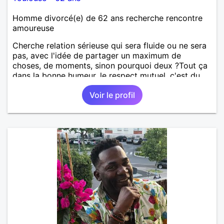
Homme divorcé(e) de 62 ans recherche rencontre
amoureuse
Cherche relation sérieuse qui sera fluide ou ne sera
pas, avec l'idée de partager un maximum de
choses, de moments, sinon pourquoi deux ?Tout ça
dans la bonne humeur, le respect mutuel, c'est du
sérieux tout ça, mais sans se prendre au sérieux.
Voir le profil
Jeu périlleux pour certains, impossible pour d'autres
, la vie elle même est si sérieuse s'il vous plaît,
personnes cherchant même involontairement les
complications à tout, passez mon profil. Vous voyez
le verre à moitié plein en permanence, goûtons le
ensemble...🤗