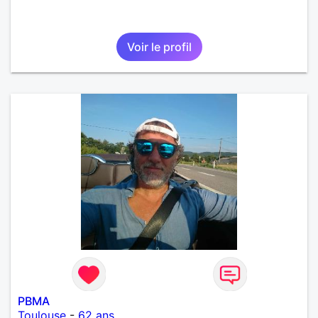
Voir le profil
PBMA
Toulouse
-
62 ans