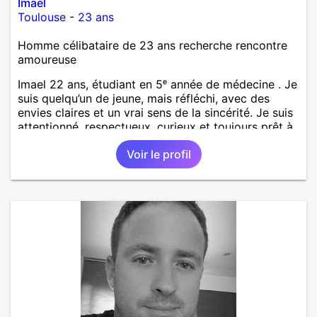
Imael
Toulouse
-
23 ans
Homme célibataire de 23 ans recherche rencontre
amoureuse
Imael 22 ans, étudiant en 5ᵉ année de médecine . Je
suis quelqu’un de jeune, mais réfléchi, avec des
envies claires et un vrai sens de la sincérité. Je suis
attentionné, respectueux, curieux et toujours prêt à
écouter. J’aime les discussions profondes, les
Voir le profil
moments simples qui restent en mémoire, et j’ai un
vrai sens de l’humour qui détend les situations. Je
suis attiré par les femmes mûres, celles qui ont de
l’expérience, de l’assurance et une élégance
naturelle. J’admire leur force tranquille, leur capacité
à aimer avec sincérité, et ce charme que seule la
maturité sait donner. Je cherche une relation basée
sur la complicité, le respect et la vraie connexion,
sans faux-semblants.