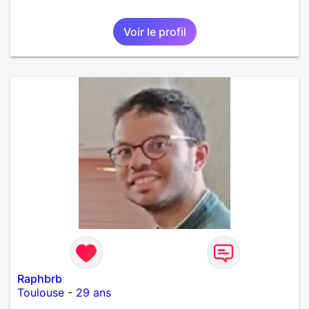
Voir le profil
Raphbrb
Toulouse
-
29 ans