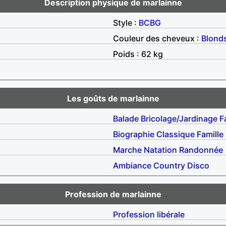
Description physique de marlainne
Style :
BCBG
Couleur des cheveux :
Blond
Poids : 62 kg
Les goûts de marlainne
Balade
Bricolage/Jardinage
F
Biographie
Classique
Famille
Marche
Natation
Randonnée
Ambiance
Country
Disco
Profession de marlainne
Profession libérale