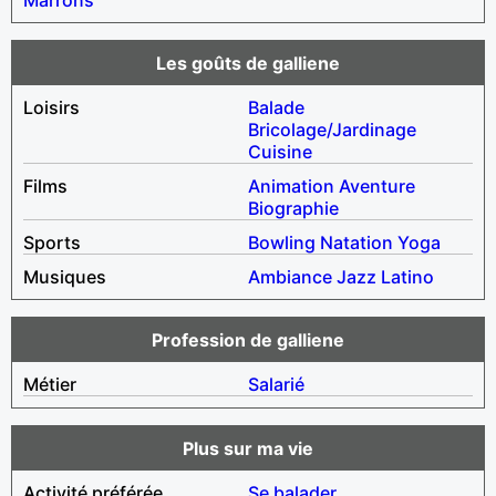
Les goûts de galliene
Loisirs
Balade
Bricolage/Jardinage
Cuisine
Films
Animation
Aventure
Biographie
Sports
Bowling
Natation
Yoga
Musiques
Ambiance
Jazz
Latino
Profession de galliene
Métier
Salarié
Plus sur ma vie
Activité préférée
Se balader