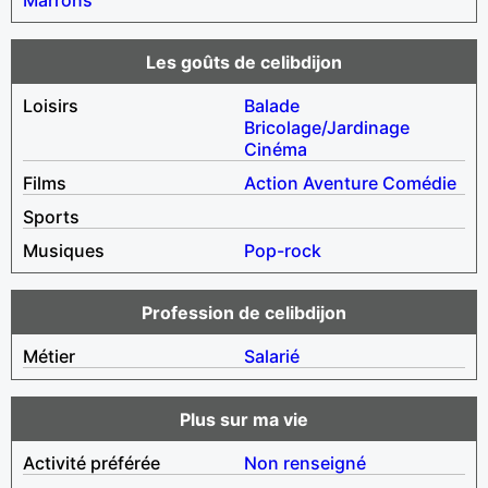
Les goûts de celibdijon
Loisirs
Balade
Bricolage/Jardinage
Cinéma
Films
Action
Aventure
Comédie
Sports
Musiques
Pop-rock
Profession de celibdijon
Métier
Salarié
Plus sur ma vie
Activité préférée
Non renseigné