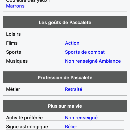
Marrons
Les goûts de Pascalete
Loisirs
Films
Action
Sports
Sports de combat
Musiques
Non renseigné
Ambiance
Profession de Pascalete
Métier
Retraité
Plus sur ma vie
Activité préférée
Non renseigné
Signe astrologique
Bélier