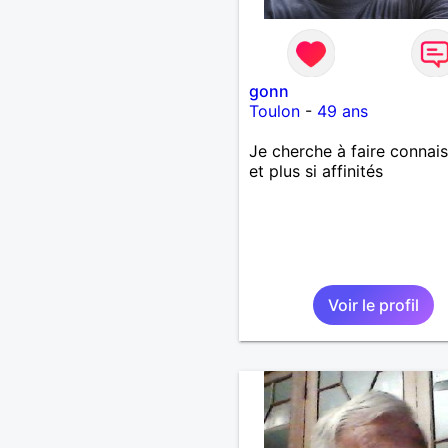
gonn
Toulon
-
49 ans
Je cherche à faire connai
et plus si affinités
Voir le profil