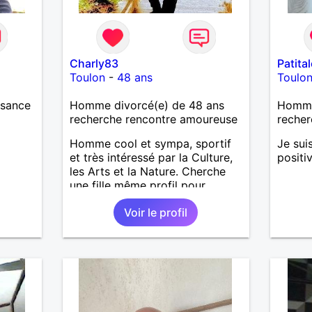
Charly83
Patita
Toulon
-
48 ans
Toulo
ssance
Homme divorcé(e) de 48 ans
Homme
recherche rencontre amoureuse
recher
Homme cool et sympa, sportif
Je sui
et très intéressé par la Culture,
positi
les Arts et la Nature. Cherche
une fille même profil pour
sorties, balades et partage de
Voir le profil
vie positive.