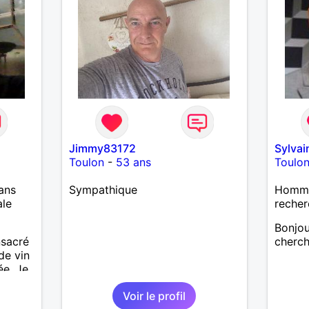
Jimmy83172
Sylvai
Toulon
-
53 ans
Toulo
ans
Sympathique
Homme
ale
recher
Bonjou
nsacré
cherch
de vin
ée. Je
ques
Voir le profil
stent