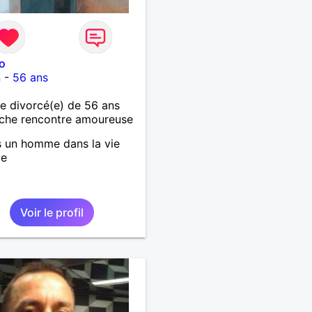
lo
n
-
56 ans
 divorcé(e) de 56 ans
che rencontre amoureuse
s un homme dans la vie
ve
Voir le profil