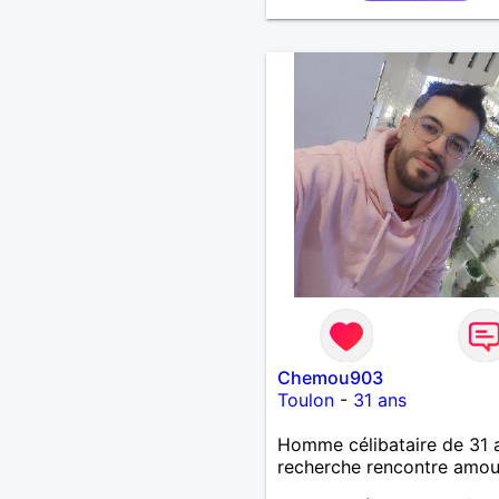
encore. J'ai beaucoup lu, e
des livres, en particulier
concernant la vie et la
spiritualité, par exemple: 
désir des collines éternelle
Maintenant à la retraite à
Toulon, après avoir bien 
mon entreprise, je me con
à la lecture et à l'écriture,
conférences, et à mes ami
recherche une amie dans la
de Toulon, exclusivement.
Chemou903
Toulon
-
31 ans
Homme célibataire de 31 
recherche rencontre amo