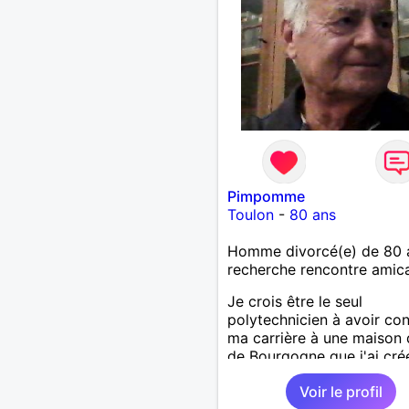
Pimpomme
Toulon
-
80 ans
Homme divorcé(e) de 80 
recherche rencontre amic
Je crois être le seul
polytechnicien à avoir co
ma carrière à une maison 
de Bourgogne que j'ai cré
fais aussi partie des quel
Voir le profil
fumeurs de pipe qui subsi