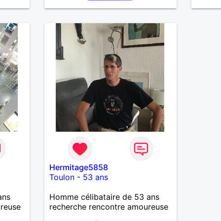
t écrit
"Le
s".
vendu
sacre
 à des
s. Je
 ville
Hermitage5858
Toulon
-
53 ans
ans
Homme célibataire de 53 ans
ureuse
recherche rencontre amoureuse