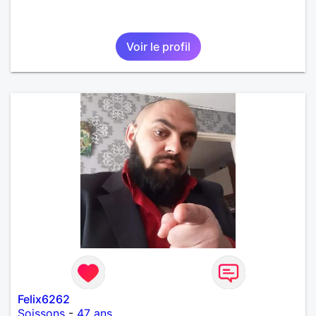
Voir le profil
Felix6262
Soissons
-
47 ans