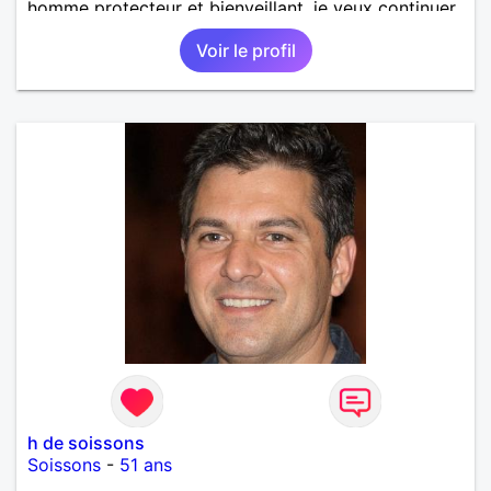
homme protecteur et bienveillant, je veux continuer
d'y croire et pouvoir enfin former la petite famille
Voir le profil
que je désir temps. Faux profil, profiteuse et autres
joyeuseté passer votre chemin, vous ne
m'intéressez pas du tout!
h de soissons
Soissons
-
51 ans