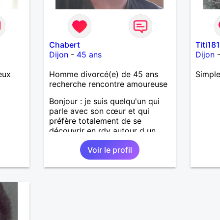
Chabert
Titi18
Dijon
-
45 ans
Dijon
eux
Homme divorcé(e) de 45 ans
Simple
recherche rencontre amoureuse
Bonjour : je suis quelqu'un qui
parle avec son cœur et qui
préfère totalement de se
découvrir en rdv autour d un
petit verre en terrasse.... Je ne
Voir le profil
mords pas assez disponible
week-end comme semaine