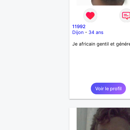
11992
Dijon
-
34 ans
Je africain gentil et génér
Voir le profil