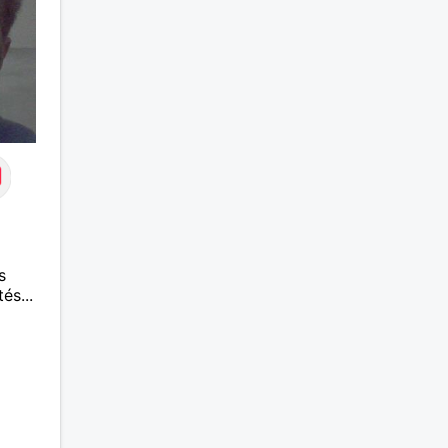
s
és...