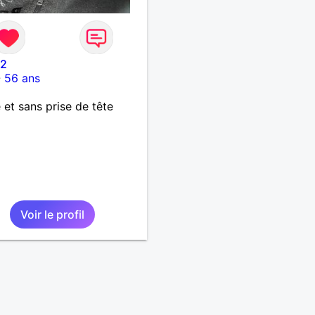
12
-
56 ans
 et sans prise de tête
Voir le profil