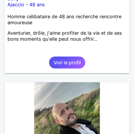
Ajaccio
-
48 ans
Homme célibataire de 48 ans recherche rencontre
amoureuse
Aventurier, drôle, j'aime profiter de la vie et de ses
bons moments qu'elle peut nous offrir...
Voir le profil