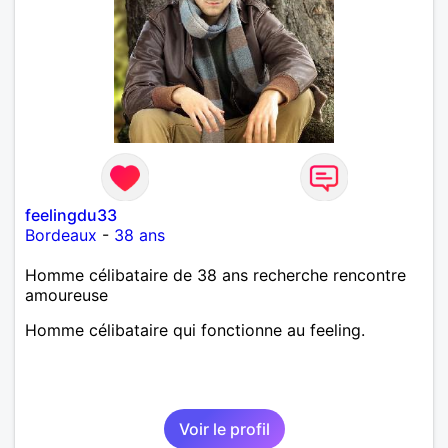
feelingdu33
Bordeaux
-
38 ans
Homme célibataire de 38 ans recherche rencontre
amoureuse
Homme célibataire qui fonctionne au feeling.
Voir le profil