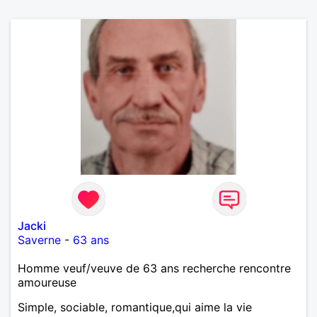
Jacki
Saverne
-
63 ans
Homme veuf/veuve de 63 ans recherche rencontre
amoureuse
Simple, sociable, romantique,qui aime la vie