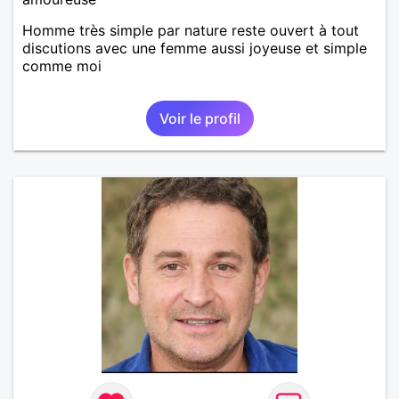
Homme très simple par nature reste ouvert à tout
discutions avec une femme aussi joyeuse et simple
comme moi
Voir le profil