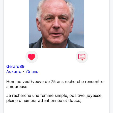
Gerard89
Auxerre
-
75 ans
Homme veuf/veuve de 75 ans recherche rencontre
amoureuse
Je recherche une femme simple, positive, joyeuse,
pleine d'humour attentionnée et douce,