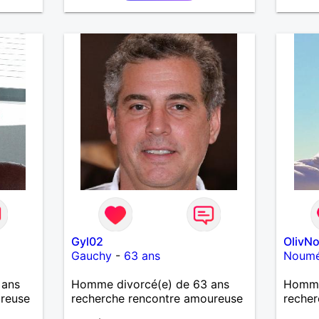
Gyl02
OlivN
Gauchy
-
63 ans
Noum
 ans
Homme divorcé(e) de 63 ans
Homme 
ureuse
recherche rencontre amoureuse
recher