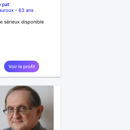
e pat
auroux
-
63 ans
 sérieux disponible
Voir le profil