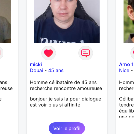
micki
Arno 
Douai
-
45 ans
Nice
ans
Homme célibataire de 45 ans
Homme 
ureuse
recherche rencontre amoureuse
recher
e
bonjour je suis la pour dialogue
Céliba
est voir plus si affinité
tendres
équili
une pe
Voir le profil