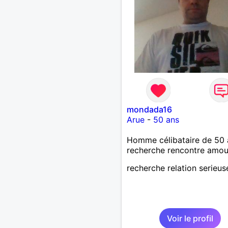
mondada16
Arue
-
50 ans
Homme célibataire de 50 
recherche rencontre amo
recherche relation serieus
Voir le profil