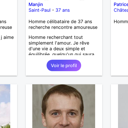
Manjin
Patric
Saint-Paul
-
37 ans
Châte
ans
Homme célibataire de 37 ans
Homme
ureuse
recherche rencontre amoureuse
 j aime
Homme recherchant tout
simplement l'amour. Je rêve
d'une vie a deux simple et
équilibrée, quelqu'un qui saura
m´accepter tel que je suis. Étant
Voir le profil
une personne assez timide mais
sachant ce que je veux, j'aimerai
bien trouver quelqu'un de
complémentaire avec qui le
dialogue sera une source
inépuisable de bien être de de
complicité.