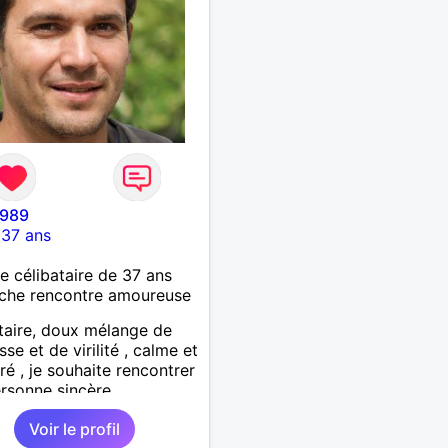
1989
-
37 ans
célibataire de 37 ans
che rencontre amoureuse
taire, doux mélange de
se et de virilité , calme et
bré , je souhaite rencontrer
rsonne sincère
Voir le profil