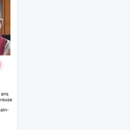
 ans
ureuse
ain-