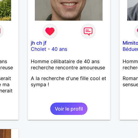
jh ch jf
Mimit
Cholet
-
40 ans
Bédue
ans
Homme célibataire de 40 ans
Homme
ureuse
recherche rencontre amoureuse
recher
erait
A la recherche d'une fille cool et
Romant
e ma
sympa !
sensue
nerait
Voir le profil