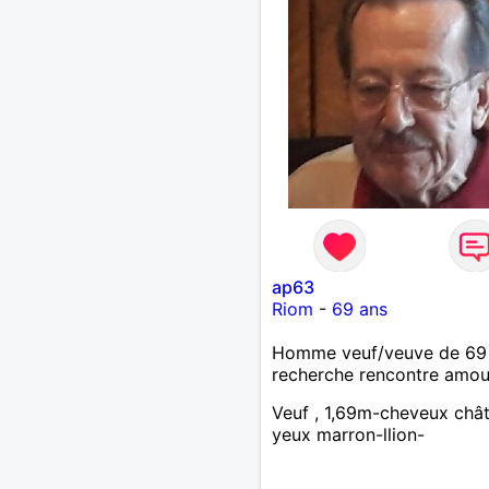
ap63
Riom
-
69 ans
Homme veuf/veuve de 69
recherche rencontre amo
Veuf , 1,69m-cheveux chât
yeux marron-llion-