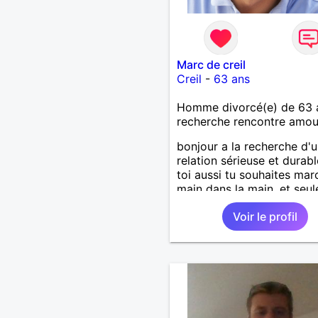
Marc de creil
Creil
-
63 ans
Homme divorcé(e) de 63 
recherche rencontre amo
bonjour a la recherche d'
relation sérieuse et durabl
toi aussi tu souhaites mar
main dans la main, et seu
si ta démarche est sincère
Voir le profil
fais moi un signe et qui sait
Je fonctionne avec le feeli
bientôt ...