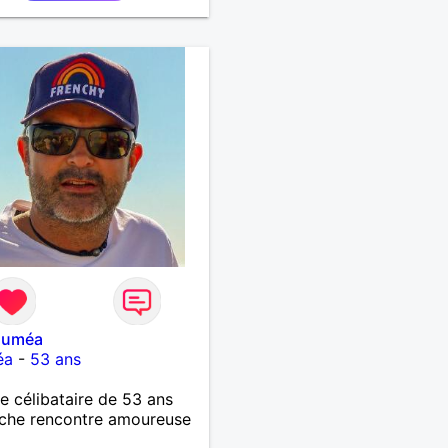
ouméa
éa
-
53 ans
célibataire de 53 ans
che rencontre amoureuse