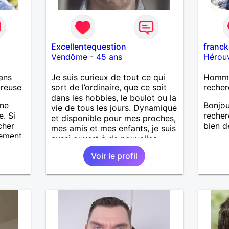
Excellentequestion
franck
Vendôme
-
45 ans
Hérouv
ans
Je suis curieux de tout ce qui
Homme 
ureuse
sort de l’ordinaire, que ce soit
recher
dans les hobbies, le boulot ou la
une
Bonjour
vie de tous les jours. Dynamique
e. Si
recher
et disponible pour mes proches,
cher
bien d
mes amis et mes enfants, je suis
lement
aussi ouvert à de nouvelles
, alors
rencontres pour partager des
Voir le profil
 ...?
balades, des sorties… ou juste
ng... a
de bonnes tranches de rigolade.
Pourquoi un site de rencontre ?
Eh bien, pour tester le hasard et
voir ce qu’il nous réserve. Qui
sait, ça pourrait être drôle et
sympa !