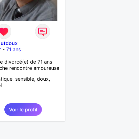
outdoux
r
-
71 ans
 divorcé(e) de 71 ans
che rencontre amoureuse
ique, sensible, doux,
l
Voir le profil