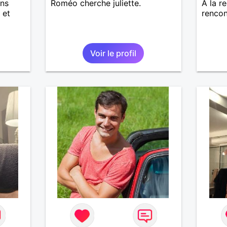
ans
Roméo cherche juliette.
A la r
 et
rencon
Voir le profil