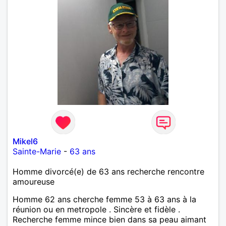
Mikel6
Sainte-Marie
-
63 ans
Homme divorcé(e) de 63 ans recherche rencontre
amoureuse
Homme 62 ans cherche femme 53 à 63 ans à la
réunion ou en metropole . Sincère et fidèle .
Recherche femme mince bien dans sa peau aimant