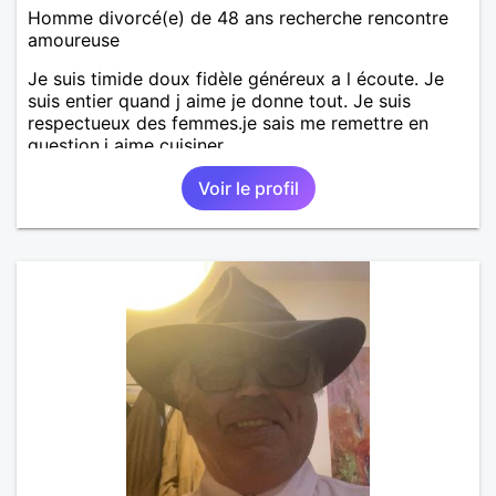
Homme divorcé(e) de 48 ans recherche rencontre
amoureuse
Je suis timide doux fidèle généreux a l écoute. Je
suis entier quand j aime je donne tout. Je suis
respectueux des femmes.je sais me remettre en
question.j aime cuisiner.
Voir le profil