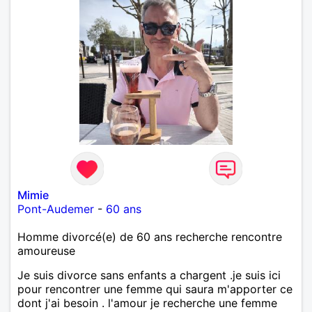
Mimie
Pont-Audemer
-
60 ans
Homme divorcé(e) de 60 ans recherche rencontre
amoureuse
Je suis divorce sans enfants a chargent .je suis ici
pour rencontrer une femme qui saura m'apporter ce
dont j'ai besoin . l'amour je recherche une femme