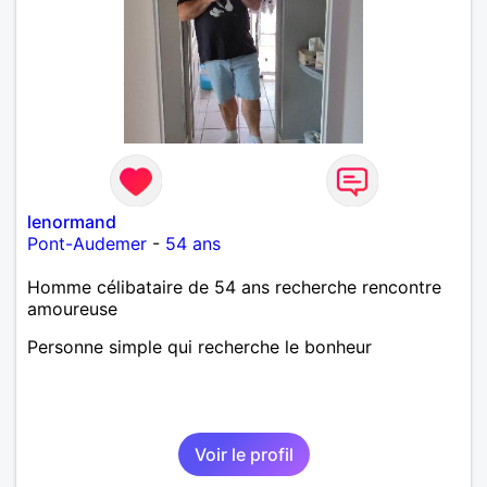
lenormand
Pont-Audemer
-
54 ans
Homme célibataire de 54 ans recherche rencontre
amoureuse
Personne simple qui recherche le bonheur
Voir le profil