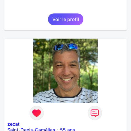
Voir le profil
zecat
Saint-Denis-Camélias
-
55 ans