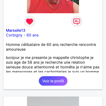
Marseile13
Corbigny
-
60 ans
Homme célibataire de 60 ans recherche rencontre
amoureuse
bonjour je me presente je mappelle christophe je
suis age de 58 ans je recherche une relation
serieuse douce attentionné et honnête je n'aime pas
les mensonges et les cachotteries je suis un homme
sensible doux câlin et franc. PS je n'habite pas à
Voir le profil
Marseille mes fans de l'équipe de l'OM je suis du
département de la Nièvre 58