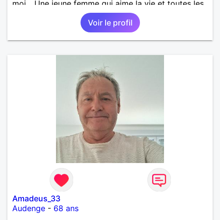
moi... Une jeune femme qui aime la vie et toutes les
émotions qu'elle procure. Si vous recherchez un
Voir le profil
homme charmant, souriant, attentionné, vous
pouvez m'écrire je répondrais dans tous les cas.
Amadeus_33
Audenge
-
68 ans