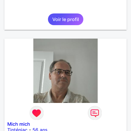
Voir le profil
Mich mich
Tinténiac
-
56 ans