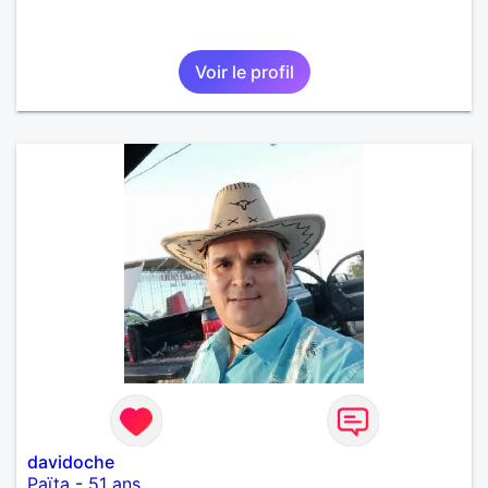
Voir le profil
davidoche
Païta
-
51 ans