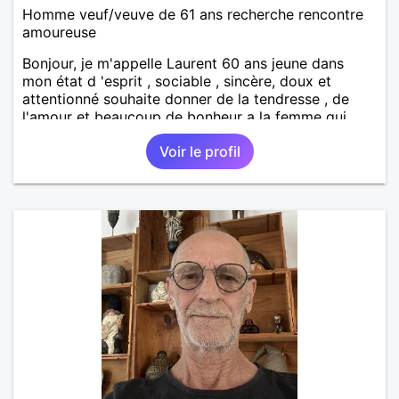
Homme veuf/veuve de 61 ans recherche rencontre
amoureuse
Bonjour, je m'appelle Laurent 60 ans jeune dans
mon état d 'esprit , sociable , sincère, doux et
attentionné souhaite donner de la tendresse , de
l'amour et beaucoup de bonheur a la femme qui
souhaitera partager ma vie . Bientôt en retraite a la
Voir le profil
fin de l 'année et libre de toute contrainte. Digne de
confiance à la femme qui voudras m 'en accorder
en toute sincérité. Pour le reste venez me découvrir
par un échange.