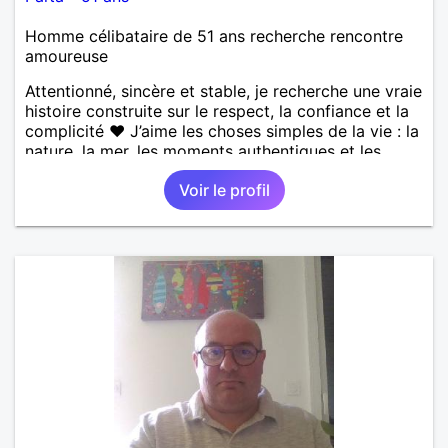
Homme célibataire de 51 ans recherche rencontre
amoureuse
Attentionné, sincère et stable, je recherche une vraie
histoire construite sur le respect, la confiance et la
complicité ❤️ J’aime les choses simples de la vie : la
nature, la mer, les moments authentiques et les
personnes au grand cœur 🌊🌿 Très câlin et
Voir le profil
affectueux, j’adore les petits moments de tendresse
et les calinous réguliers 😊❤️ La solitude finit parfois
par peser, alors si tu es en Nouvelle-Calédonie et
que tu crois encore à un amour vrai, prenons le
temps de discuter… et laissons l’avenir nous guider
🌹