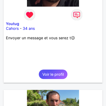
Youtug
Cahors
-
34 ans
Envoyer un message et vous serez t😉
Voir le profil