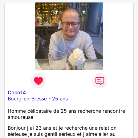
Coco14
Bourg-en-Bresse
-
25 ans
Homme célibataire de 25 ans recherche rencontre
amoureuse
Bonjour j ai 23 ans et je recherche une relation
sérieuse je suis gentil sérieux et j aime aller au