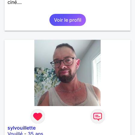
ciné....
Voir le profil
sylvouillette
Vouillé
-
35 ans