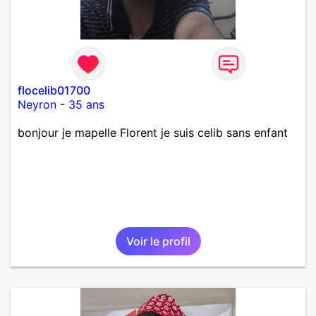
flocelib01700
Neyron
-
35 ans
bonjour je mapelle Florent je suis celib sans enfant
Voir le profil