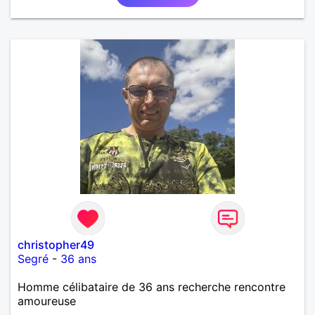
christopher49
Segré
-
36 ans
Homme célibataire de 36 ans recherche rencontre
amoureuse