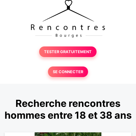
TESTER GRATUITEMENT
SE CONNECTER
Recherche rencontres
hommes entre 18 et 38 ans