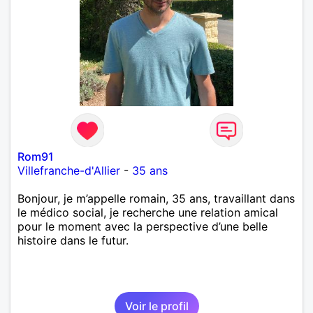
Rom91
Villefranche-d'Allier
-
35 ans
Bonjour, je m’appelle romain, 35 ans, travaillant dans
le médico social, je recherche une relation amical
pour le moment avec la perspective d’une belle
histoire dans le futur.
Voir le profil