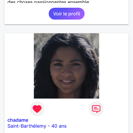
des choses passionnantes ensemble...
Voir le profil
chadame
Saint-Barthélemy
-
40 ans