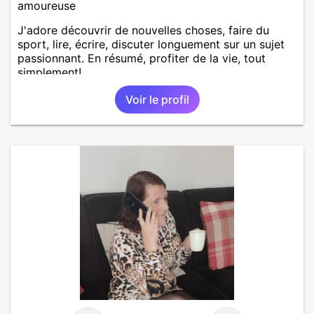
amoureuse
J'adore découvrir de nouvelles choses, faire du
sport, lire, écrire, discuter longuement sur un sujet
passionnant. En résumé, profiter de la vie, tout
simplement!
Voir le profil