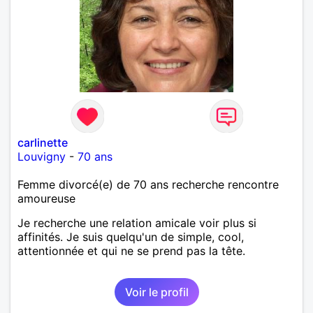
carlinette
Louvigny
-
70 ans
Femme divorcé(e) de 70 ans recherche rencontre
amoureuse
Je recherche une relation amicale voir plus si
affinités. Je suis quelqu'un de simple, cool,
attentionnée et qui ne se prend pas la tête.
Voir le profil