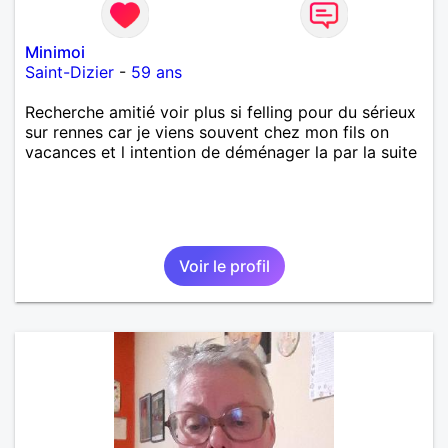
Minimoi
Saint-Dizier
-
59 ans
Recherche amitié voir plus si felling pour du sérieux
sur rennes car je viens souvent chez mon fils on
vacances et l intention de déménager la par la suite
Voir le profil