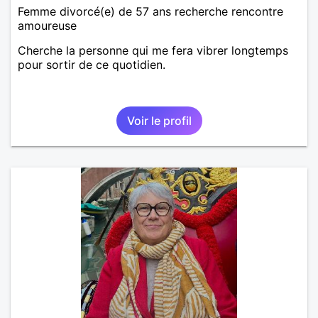
Femme divorcé(e) de 57 ans recherche rencontre
amoureuse
Cherche la personne qui me fera vibrer longtemps
pour sortir de ce quotidien.
Voir le profil