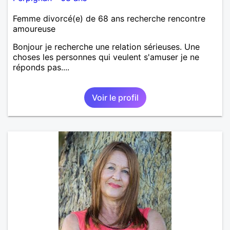
Femme divorcé(e) de 68 ans recherche rencontre
amoureuse
Bonjour je recherche une relation sérieuses. Une
choses les personnes qui veulent s'amuser je ne
réponds pas....
Voir le profil