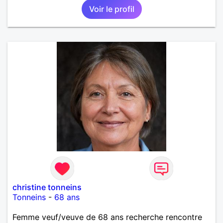
Voir le profil
christine tonneins
Tonneins
-
68 ans
Femme veuf/veuve de 68 ans recherche rencontre