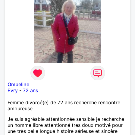
Ombeline
Evry
-
72 ans
Femme divorcé(e) de 72 ans recherche rencontre
amoureuse
Je suis agréable attentionnée sensible je recherche
un homme libre attentionné tres doux motivé pour
une très belle longue histoire sérieuse et sincère