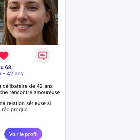
du 68
r
-
42 ans
célibataire de 42 ans
che rencontre amoureuse
ne relation sérieuse si
g réciproque
Voir le profil