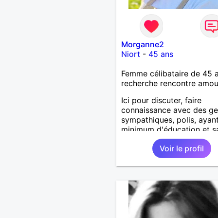
Morganne2
Niort
-
45 ans
Femme célibataire de 45 
recherche rencontre amo
Ici pour discuter, faire
connaissance avec des g
sympathiques, polis, ayan
minimum d'éducation et s
écrire correctement. Des
Voir le profil
échanges amicaux me suff
amplement mais au hasard
vie, si le charme opère, je
suis pas fermée à une éve
relation sérieuse avec un
homme.