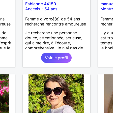
Fabienne 44150
manue
Ancenis
-
54 ans
Montre
ans
Femme divorcé(e) de 54 ans
Femme 
ureuse
recherche rencontre amoureuse
recher
s de
Je recherche une personne
Il y a
omme
douce, attentionnée, sérieuse,
est tr
'esprit
qui aime rire, à l'écoute,
temps 
que la
compréhensive. Je n'ai pas de
le bon
préférence physique
d'abor
Voir le profil
particulière, ni de moyenne
feelin
d'age, tout est question de
rencon
feeling.
secteu