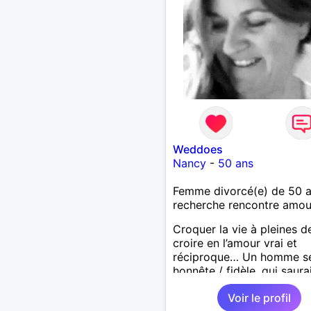
Weddoes
Nancy
-
50 ans
Femme divorcé(e) de 50 
recherche rencontre amo
Croquer la vie à pleines d
croire en l’amour vrai et
réciproque… Un homme sé
honnête / fidèle, qui saura
faire rire à nouveau, est le
Voir le profil
venu !