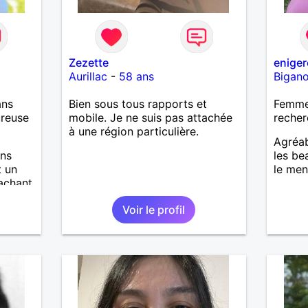
Zezette
eniger
Aurillac
-
58 ans
Bigan
ans
Bien sous tous rapports et
Femme
ureuse
mobile. Je ne suis pas attachée
recher
à une région particulière.
Agréab
ens
les be
t un
le men
achant
Voir le profil
iront
 de la
 ne
ntuelle