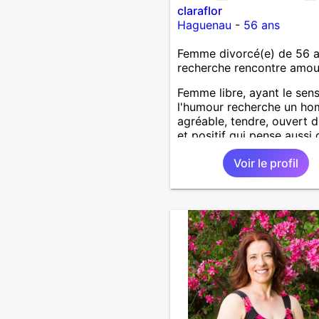
claraflor
Haguenau
-
56 ans
Femme divorcé(e) de 56 
recherche rencontre amo
Femme libre, ayant le sen
l'humour recherche un h
agréable, tendre, ouvert d
et positif qui pense aussi 
vie a plus de saveur et
Voir le profil
d'intensité à deux.