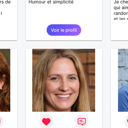
rs de
Humour et simplicité
Je ch
qui ai
 l
randon
et les 
Voir le profil