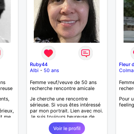
Ruby44
Fleur 
Albi
-
50 ans
Colma
ans
Femme veuf/veuve de 50 ans
Femme 
ureuse
recherche rencontre amicale
recher
ents,
Je cherche une rencontre
Pour u
sérieuse. Si vous êtes intéressé
feelin
rieux,
par mon portrait. Lien avec moi.
it me
Je suis toujours heureuse de
 bien
vous accueillir.
Voir le profil