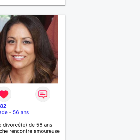
 82
ade
-
56 ans
 divorcé(e) de 56 ans
che rencontre amoureuse