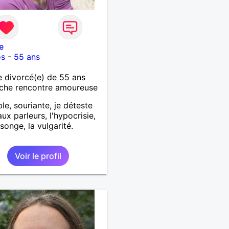
e
os
-
55 ans
 divorcé(e) de 55 ans
che rencontre amoureuse
le, souriante, je déteste
aux parleurs, l'hypocrisie,
songe, la vulgarité.
Voir le profil