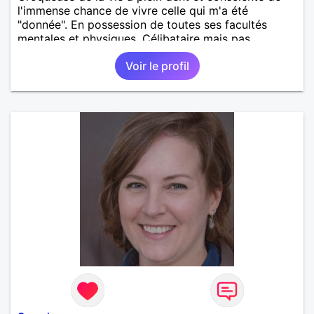
l'immense chance de vivre celle qui m'a été
"donnée". En possession de toutes ses facultés
mentales et physiques. Célibataire mais pas
solitaire, je mène une vie bien remplie. Je ne suis
Voir le profil
pas sur ce site par dépit, ni en tant que
représentatrice de la Femme Divorcée Mal dans sa
peau. A bientôt.