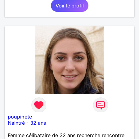
Voir le profil
poupinete
Naintré
-
32 ans
Femme célibataire de 32 ans recherche rencontre