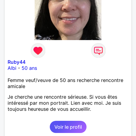
Ruby44
Albi
-
50 ans
Femme veuf/veuve de 50 ans recherche rencontre
amicale
Je cherche une rencontre sérieuse. Si vous êtes
intéressé par mon portrait. Lien avec moi. Je suis
toujours heureuse de vous accueillir.
Voir le profil