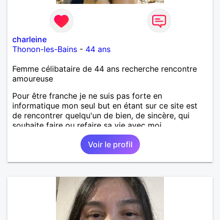
charleine
Thonon-les-Bains
-
44 ans
Femme célibataire de 44 ans recherche rencontre
amoureuse
Pour être franche je ne suis pas forte en
informatique mon seul but en étant sur ce site est
de rencontrer quelqu'un de bien, de sincère, qui
souhaite faire ou refaire sa vie avec moi.
Voir le profil