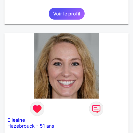
Voir le profil
Elleaine
Hazebrouck
-
51 ans