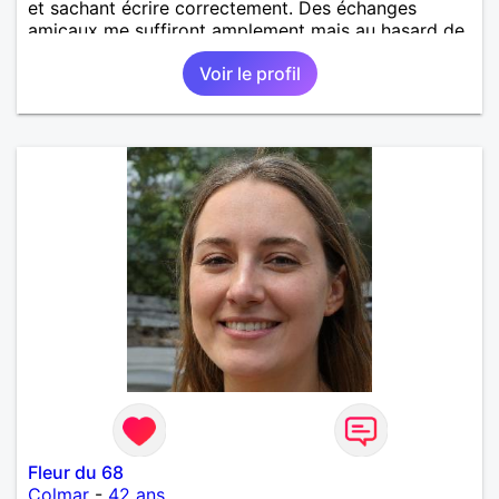
et sachant écrire correctement. Des échanges
amicaux me suffiront amplement mais au hasard de
la vie, si le charme opère, je ne suis pas fermée à
Voir le profil
une éventuelle relation sérieuse avec un homme.
Fleur du 68
Colmar
-
42 ans