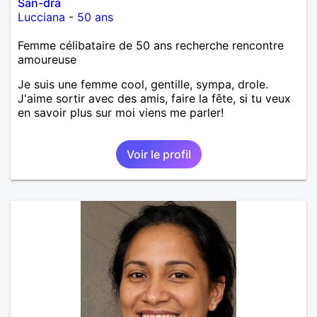
San-dra
Lucciana
-
50 ans
Femme célibataire de 50 ans recherche rencontre
amoureuse
Je suis une femme cool, gentille, sympa, drole.
J'aime sortir avec des amis, faire la fête, si tu veux
en savoir plus sur moi viens me parler!
Voir le profil